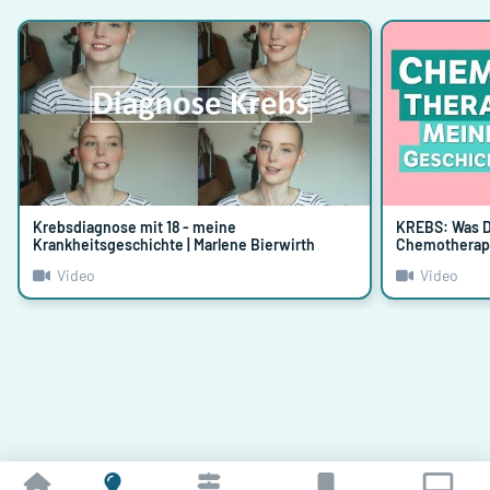
Krebsdiagnose mit 18 - meine
KREBS: Was D
Krankheitsgeschichte | Marlene Bierwirth
Chemotherapie
Video
Video