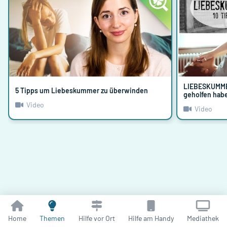
LIEBESKUMMER-
5 Tipps um Liebeskummer zu überwinden
geholfen hab
Video
Video
Home
Themen
Hilfe vor Ort
Hilfe am Handy
Mediathek