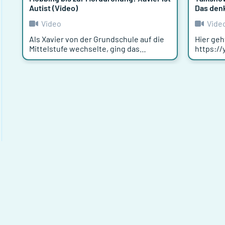
Autist (Video)
Das denk
Video
Vide
Als Xavier von der Grundschule auf die
Hier geh
Mittelstufe wechselte, ging das
https://
Mobbing so richtig los. Er war schon
Menschen
immer anders als seine
Behinde
Mitschüler*innen. Doch die Sticheleien,
Medien. 
die Kommentare und die Drohungen
Pauli un
wurden irgendwann so schlimm, dass er
aktuelle
und seine Familie schließlich
und besp
beschlossen, dass er nicht mehr zur
Gästen, 
Schule gehen kann. Xavier passt
Frederik
irgendwie nicht so ganz in eine normal
Darstell
Schublade. Er hat das Asperger-
Journal
Syndrom. Das ist eine Form des
#Autismus. Menschen, die davon
betroffen sind, haben oft Schwierigk