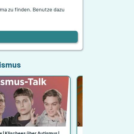
hema zu finden. Benutze dazu
ismus
 | Klischees über Autismus |