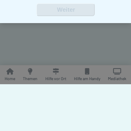
Zwangsehe
Zwangsstörung
Trauma
Selbstvertrauen
Weiter
Toxische Freundschaft
Schwangerschaft
Diskriminierung
Elternschaft
Sexualität
Finanzielle Probleme
Autismus
Panikattacken
Depression
Sexuelle Gewalt
Suizidgedanken
Einsamkeit
Selbstverletzung
Borderline
Home
Themen
Hilfe vor Ort
Hilfe am Handy
Mediathek
Body Dysmorphia
Langeweile
Trauer
Essstörung
Computersucht
Skin Picking & Co.
Beziehungsprobleme
2026
Datenschutz
Impressum